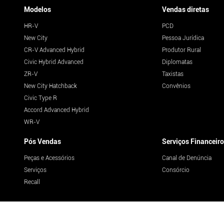
Modelos
Vendas diretas
HR-V
PCD
New City
Pessoa Jurídica
CR-V Advanced Hybrid
Produtor Rural
Civic Hybrid Advanced
Diplomatas
ZR-V
Taxistas
New City Hatchback
Convênios
Civic Type R
Accord Advanced Hybrid
WR-V
Pós Vendas
Serviços Financeir
Peças e Acessórios
Canal de Denúncia
Serviços
Consórcio
Recall