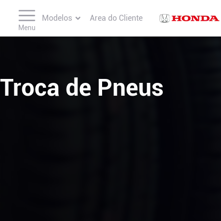
Seminovos
Modelos
Area do Cliente
Av. Prof. Magalhães Neto, 1
Menu
Troca de Pneus