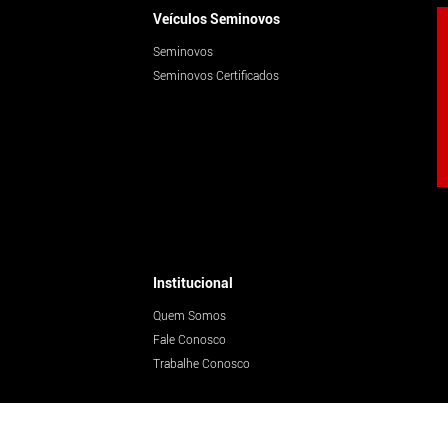
Feira de Santana
Veículos Seminovos
Seminovos
Seminovos Certificados
Mares
o
Institucional
Quem Somos
Petrolina
Fale Conosco
Trabalhe Conosco