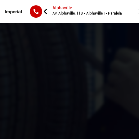
Alphaville
000-STIEP
Av. Alphaville, 118 - Alphaville I - Paralela