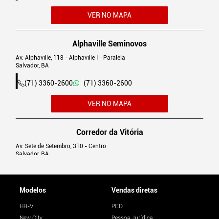
VER NO MAPA
Alphaville Seminovos
Av. Alphaville, 118 - Alphaville I - Paralela
Salvador, BA
(71) 3360-2600
(71) 3360-2600
VER NO MAPA
Corredor da Vitória
Av. Sete de Setembro, 310 - Centro
Salvador, BA
(71) 3034-5500
(71) 3034-5500
Modelos
Vendas diretas
VER NO MAPA
HR-V
PCD
New City
Pessoa Jurídica