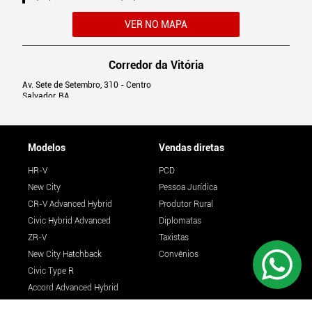
VER NO MAPA
Corredor da Vitória
Av. Sete de Setembro, 310 - Centro
Salvador, BA
(71) 3034-5500
(71) 3034-5500
Modelos
Vendas diretas
VER NO MAPA
HR-V
PCD
New City
Pessoa Jurídica
Feira de Santana
CR-V Advanced Hybrid
Produtor Rural
Av. Dep. Luiz Eduardo Magalhães, 400
Civic Hybrid Advanced
Diplomatas
Feira de Santana, BA
ZR-V
Taxistas
(75) 2101-1500
(75) 2101-1500
New City Hatchback
Convênios
Civic Type R
VER NO MAPA
Accord Advanced Hybrid
WR-V